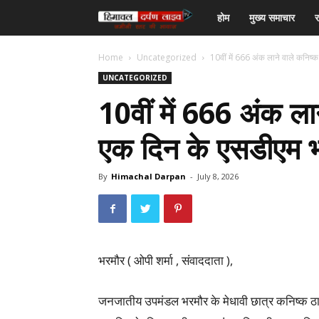
हिमाचल
होम
मुख्य समाचार
र
दर्पण
Home
Uncategorized
10वीं में 666 अंक लाने वाले कनिष्क
UNCATEGORIZED
लाइव
10वीं में 666 अंक ला
टीवी
एक दिन के एसडीएम 
By
Himachal Darpan
-
July 8, 2026
भरमौर ( ओपी शर्मा , संवाददाता ),
जनजातीय उपमंडल भरमौर के मेधावी छात्र कनिष्क ठाक