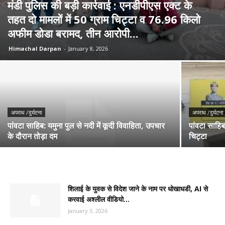
मंडी पुलिस की बड़ी कार्रवाई : एनडीपीएस एक्ट के
तहत दो मामलों में 50 ग्राम चिट्टा व 76.96 किलो
अफीम डोडा बरामद, तीन आरोपी...
Himachal Darpan
-
January 8, 2026
अपराध /दुर्घटना
अपराध /दुर्घटना
पांवटा साहिब: यमुना पुल से नदी में कूदी विवाहिता, उपचार
पांवटा साहिब
के दौरान तोड़ा दम
चिट्टा
शिलाई के युवक से विदेश जाने के नाम पर धोखाधडी, AI से
करवाई अश्लील वीडियो...
January 3, 2026