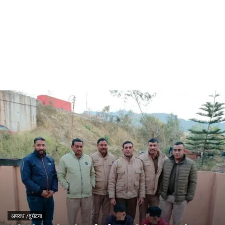
अपराध /दुर्घटना