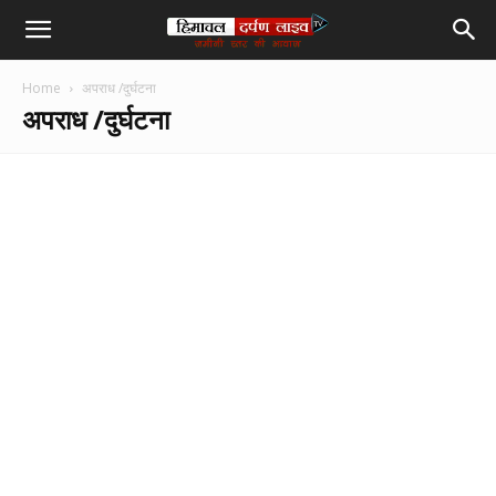
हिमाचल
Home
अपराध /दुर्घटना
दर्पण
अपराध /दुर्घटना
लाइव
टीवी