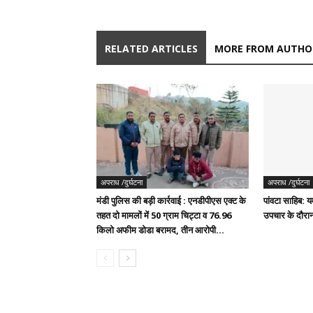
RELATED ARTICLES
MORE FROM AUTHO
अपराध /दुर्घटना
अपराध /दुर्घटना
मंडी पुलिस की बड़ी कार्रवाई : एनडीपीएस एक्ट के
पांवटा साहिब: यम
तहत दो मामलों में 50 ग्राम चिट्टा व 76.96
उपचार के दौरान
किलो अफीम डोडा बरामद, तीन आरोपी...