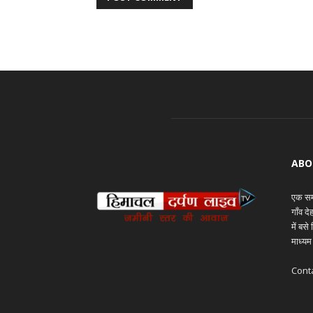
ABO
एक समय
गाँव द
में बस
माध्यम
Cont