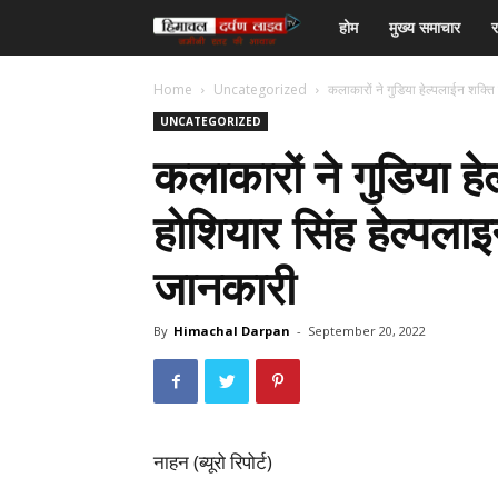
हिमाचल
होम
मुख्य समाचार
र
दर्पण
Home
Uncategorized
कलाकारों ने गुडिया हेल्पलाईन शक्त
UNCATEGORIZED
लाइव
कलाकारों ने गुडिया ह
टीवी
होशियार सिंह हेल्पलाइ
जानकारी
By
Himachal Darpan
-
September 20, 2022
नाहन (ब्यूरो रिपोर्ट)