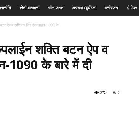
ाजनीति
खेती बागवानी
खेल जगत
अपराध /दुर्घटना
मनोरंजन
ई-पेपर
ि बटन ऐप व होशियार सिंह हेल्पलाइन-1090 के...
ेल्पलाईन शक्ति बटन ऐप व
न-1090 के बारे में दी
372
0