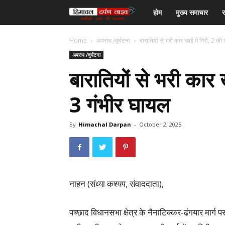
हिमाचल
होम
मुख्य समाचार
र
दर्पण
Home
अपराध /दुर्घटना
बारातियों से भरी कार खाई में गिरी, 2 की
अपराध /दुर्घटना
लाइव
बारातियों से भरी कार 
टीवी
3 गंभीर घायल
By
Himachal Darpan
-
October 2, 2025
नाहन (संध्या कश्यप, संवाददाता),
पच्छाद विधानसभा क्षेत्र के नैनाटिक्कर-ढंगयार मा