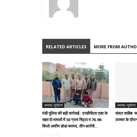
RELATED ARTICLES
MORE FROM AUTHO
अपराध /दुर्घटना
अपराध /दुर्घटना
मंडी पुलिस की बड़ी कार्रवाई : एनडीपीएस एक्ट के
पांवटा साहिब: यम
तहत दो मामलों में 50 ग्राम चिट्टा व 76.96
उपचार के दौरान
किलो अफीम डोडा बरामद, तीन आरोपी...