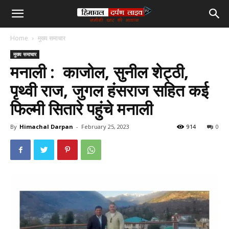
हिमाचल
Home
मुख्य समाचार
दर्पण
मुख्य समाचार
मनाली : काजोल
,
सुनील शेट्ठी
,
लाइव
पृथ्वी राज
,
जुगल हंसराज सहित कई
फिल्मी सितारे पहुंचे मनाली
टीवी
By
Himachal Darpan
-
February 25, 2023
914
0