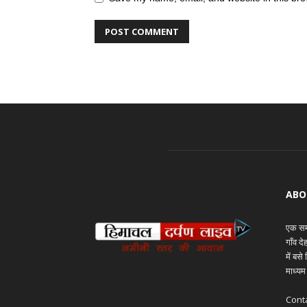
ABO
एक समय
गाँव द
में बस
माध्यम
Cont