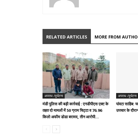
RELATED ARTICLES
MORE FROM AUTHO
अपराध /दुर्घटना
अपराध /दुर्घटना
मंडी पुलिस की बड़ी कार्रवाई : एनडीपीएस एक्ट के
पांवटा साहिब: यम
तहत दो मामलों में 50 ग्राम चिट्टा व 76.96
उपचार के दौरान
किलो अफीम डोडा बरामद, तीन आरोपी...