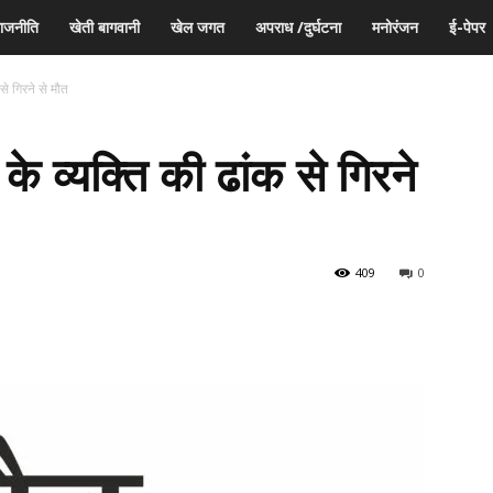
ाजनीति
खेती बागवानी
खेल जगत
अपराध /दुर्घटना
मनोरंजन
ई-पेपर
से गिरने से मौत
े व्यक्ति की ढांक से गिरने
409
0