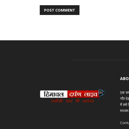
ABO
एक समय
गाँव द
में बस
माध्यम
Cont