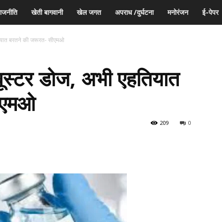
ाजनीति
खेती बागवानी
खेल जगत
अपराध /दुर्घटना
मनोरंजन
ई-पेपर
तियात बरतने की जरूरत- सीएमओ
बूस्टर डोज, अभी एहतियात
ीएमओ
209
0