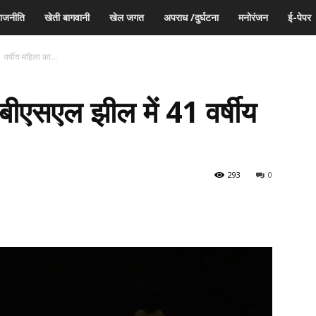
ाजनीति
खेती बागवानी
खेल जगत
अपराध /दुर्घटना
मनोरंजन
ई-पेपर
 वर्षीय महिला का...
 बीएसएल झील में
41 वर्षीय
293
0