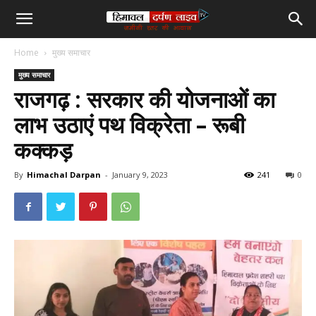
हिमाचल
Home
मुख्य समाचार
दर्पण
मुख्य समाचार
राजगढ़ : सरकार की योजनाओं का
लाइव
लाभ उठाएं पथ विक्रेता – रूबी
कक्कड़
टीवी
By
Himachal Darpan
-
January 9, 2023
241
0