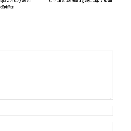
हांने जीती छात्र वर्ग की
छोगटाली के विद्यार्थियों ने कुराश में लहराया परचम
्रतियोगिता