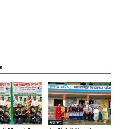
R
खेल जगत