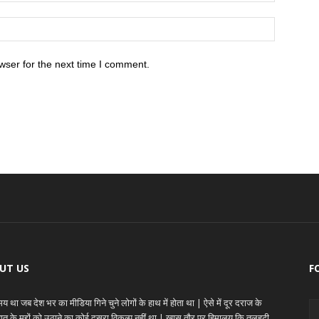
wser for the next time I comment.
UT US
F
 था जब देश भर का मीडिया गिने चुने लोगों के हाथ में होता था | ऐसे में दूर दराज के
ेहात के मुद्दों को उठाने का कोई दूसरा विकल्प नहीं था | ख़ास तौर पर हिमालय कि तलहटी