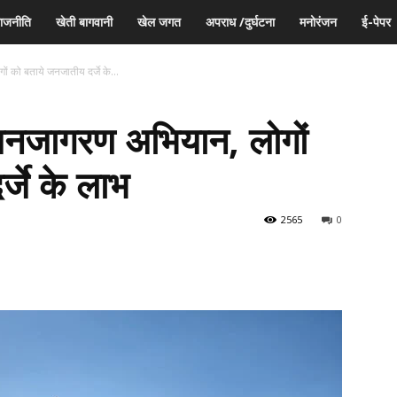
ाजनीति
खेती बागवानी
खेल जगत
अपराध /दुर्घटना
मनोरंजन
ई-पेपर
ं को बताये जनजातीय दर्जे के...
 जनजागरण अभियान, लोगों
्जे के लाभ
2565
0