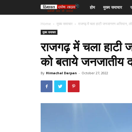
हिमाचल
होम
मुख्य समाचार
र
दर्पण
Home
मुख्य समाचार
राजगढ़ में चला हाटी जनजागरण अभियान, लोगो
मुख्य समाचार
लाइव
राजगढ़ में चला हाटी
टीवी
को बताये जनजातीय दर
By
Himachal Darpan
-
October 27, 2022