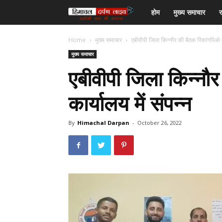
हिमाचल
होम
मुख्य समाचार
र
दर्पण
Home
मुख्य समाचार
एबीवीपी जिला किन्नौर की बैठक रिकांगपिओ का
मुख्य समाचार
लाइव
एबीवीपी जिला किन्नौ
टीवी
कार्यालय में संपन्न
By
Himachal Darpan
-
October 26, 2022