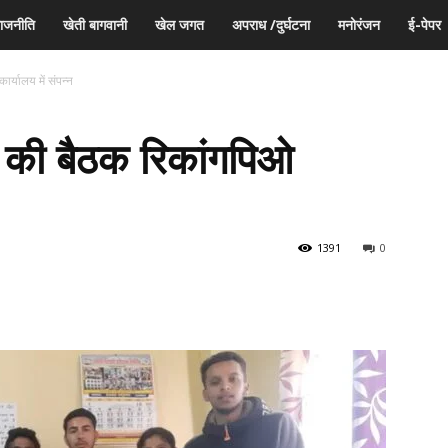
ाजनीति
खेती बागवानी
खेल जगत
अपराध /दुर्घटना
मनोरंजन
ई-पेपर
र्यालय में संपन्न
र की बैठक रिकांगपिओ
1391
0