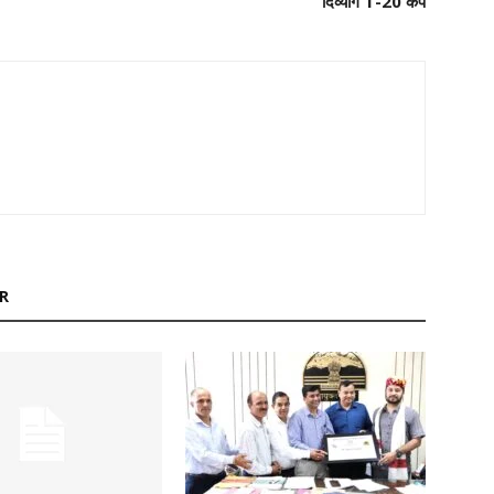
दिव्यांग T-20 कप
R